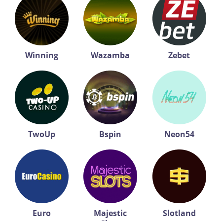
Winning
Wazamba
Zebet
TwoUp
Bspin
Neon54
Euro
Majestic
Slotland