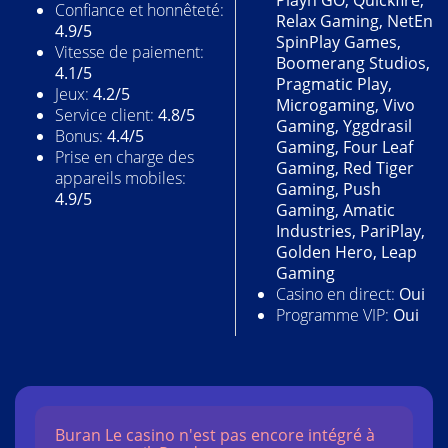
Playn GO, Quickfire,
Confiance et honnêteté:
Relax Gaming, NetEnt,
4.9/5
SpinPlay Games,
Vitesse de paiement:
Boomerang Studios,
4.1/5
Pragmatic Play,
Jeux:
4.2/5
Microgaming, Vivo
Service client:
4.8/5
Gaming, Yggdrasil
Bonus:
4.4/5
Gaming, Four Leaf
Prise en charge des
Gaming, Red Tiger
appareils mobiles:
Gaming, Push
4.9/5
Gaming, Amatic
Industries, PariPlay,
Golden Hero, Leap
Gaming
Casino en direct:
Oui
Programme VIP:
Oui
Buran Le casino n'est pas encore intégré à