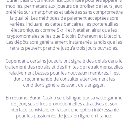
Buran Casino connexion est optimisée pour les appareils
mobiles, permettant aux joueurs de profiter de leurs jeux
préférés sur smartphones et tablettes sans compromettre
la qualité. Les méthodes de paiement acceptées sont
variées, incluant les cartes bancaires, les portefeuilles
électroniques comme Skrill et Neteller, ainsi que les
cryptomonnaies telles que Bitcoin, Ethereum et Litecoin.
Les dépôts sont généralement instantanés, tandis que les
retraits peuvent prendre jusqu'à trois jours ouvrables.
Cependant, certains joueurs ont signalé des délais dans le
traitement des retraits et des limites de retrait mensuelles
relativement basses pour les nouveaux membres. Il est
donc recommandé de consulter attentivement les
conditions générales avant de s'engager.
En résumé, Buran Casino se distingue par sa vaste gamme
de jeux, ses offres promotionnelles attractives et son
interface conviviale, en faisant une option intéressante
pour les passionnés de jeux en ligne en France.