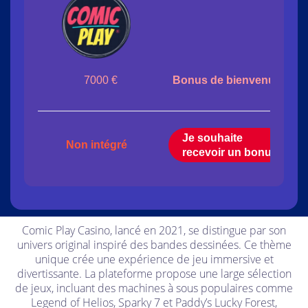
7000 €
Bonus de bienvenue
200
Je souhaite
Non intégré
recevoir un bonus
Comic Play Casino, lancé en 2021, se distingue par son
univers original inspiré des bandes dessinées. Ce thème
unique crée une expérience de jeu immersive et
divertissante. La plateforme propose une large sélection
de jeux, incluant des machines à sous populaires comme
Legend of Helios, Sparky 7 et Paddy’s Lucky Forest,