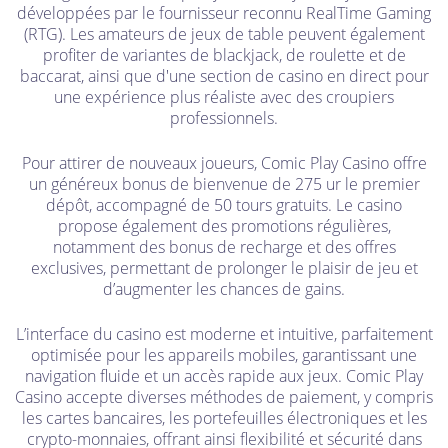
développées par le fournisseur reconnu RealTime Gaming
(RTG). Les amateurs de jeux de table peuvent également
profiter de variantes de blackjack, de roulette et de
baccarat, ainsi que d'une section de casino en direct pour
une expérience plus réaliste avec des croupiers
professionnels.
Pour attirer de nouveaux joueurs, Comic Play Casino offre
un généreux bonus de bienvenue de 275 ur le premier
dépôt, accompagné de 50 tours gratuits. Le casino
propose également des promotions régulières,
notamment des bonus de recharge et des offres
exclusives, permettant de prolonger le plaisir de jeu et
d’augmenter les chances de gains.
L’interface du casino est moderne et intuitive, parfaitement
optimisée pour les appareils mobiles, garantissant une
navigation fluide et un accès rapide aux jeux. Comic Play
Casino accepte diverses méthodes de paiement, y compris
les cartes bancaires, les portefeuilles électroniques et les
crypto-monnaies, offrant ainsi flexibilité et sécurité dans