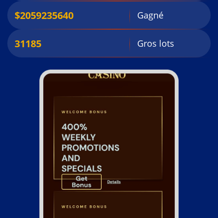
$2059235640
Gagné
31185
Gros lots