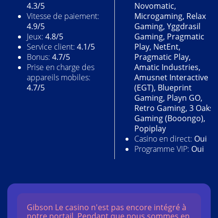
4.3/5
Novomatic,
Vitesse de paiement:
Microgaming, Relax
4.9/5
Gaming, Yggdrasil
Jeux:
4.8/5
Gaming, Pragmatic
Service client:
4.1/5
Play, NetEnt,
Bonus:
4.7/5
Pragmatic Play,
Prise en charge des
Amatic Industries,
appareils mobiles:
Amusnet Interactive
4.7/5
(EGT), Blueprint
Gaming, Playn GO,
Retro Gaming, 3 Oaks
Gaming (Booongo),
Popiplay
Casino en direct:
Oui
Programme VIP:
Oui
Gibson Le casino n'est pas encore intégré à
notre portail. Pendant que nous sommes en