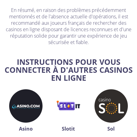
En résumé, en raison des problèmes précédemment
mentionnés et de l'absence actuelle d'opérations, il est
recommandé aux joueurs français de rechercher des
casinos en ligne disposant de licences reconnues et d'une
réputation solide pour garantir une expérience de jeu
sécurisée et fiable.
INSTRUCTIONS POUR VOUS
CONNECTER À D'AUTRES CASINOS
EN LIGNE
Asino
Slotit
Sol