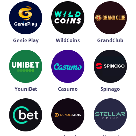
Genie Play
WildCoins
GrandClub
YouniBet
Casumo
Spinago