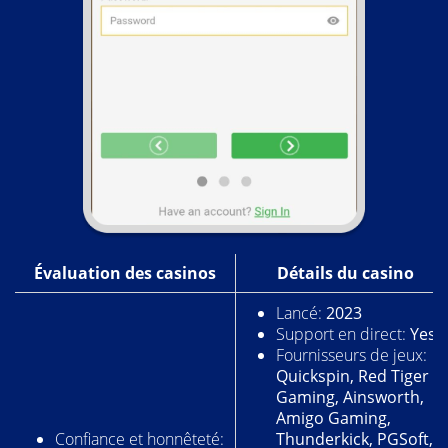
Évaluation des casinos
Détails du casino
Lancé:
2023
Support en direct:
Yes
Fournisseurs de jeux:
Quickspin, Red Tiger
Gaming, Ainsworth,
Amigo Gaming,
Confiance et honnêteté:
Thunderkick, PGSoft,