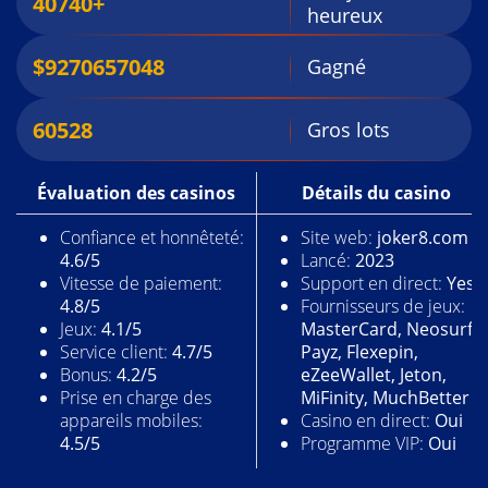
40740+
heureux
$9270657048
Gagné
60528
Gros lots
Évaluation des casinos
Détails du casino
Confiance et honnêteté:
Site web:
joker8.com
4.6/5
Lancé:
2023
Vitesse de paiement:
Support en direct:
Yes
4.8/5
Fournisseurs de jeux:
Jeux:
4.1/5
MasterCard, Neosurf,
Service client:
4.7/5
Payz, Flexepin,
Bonus:
4.2/5
eZeeWallet, Jeton,
Prise en charge des
MiFinity, MuchBetter
appareils mobiles:
Casino en direct:
Oui
4.5/5
Programme VIP:
Oui