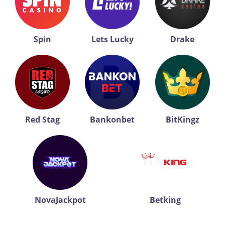
Spin
Lets Lucky
Drake
Red Stag
Bankonbet
BitKingz
NovaJackpot
Betking