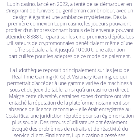
Lupin casino, lancé en 2022, a tenté de se démarquer en
s’inspirant de l’univers du gentleman cambrioleur, avec un
design élégant et une ambiance mystérieuse. Dès la
première connexion Lupin casino, les joueurs pouvaient
profiter d’un impressionnant bonus de bienvenue pouvant
atteindre 8 888 €, réparti sur les cinq premiers dépôts. Les
utilisateurs de cryptomonnaies bénéficiaient même d’une
offre spéciale allant jusqu’à 10 000 €, une attention
particulière pour les adeptes de ce mode de paiement.
La ludothèque reposait principalement sur les jeux de
Real Time Gaming (RTG) et Visionary iGaming, ce qui
permettait d’accéder à une gamme variée de machines à
sous et de jeux de table, ainsi qu’à un casino en direct.
Malgré cette diversité, certaines zones d’ombre ont vite
entaché la réputation de la plateforme, notamment son
absence de licence reconnue – elle était enregistrée au
Costa Rica, une juridiction réputée pour sa réglementation
plus souple. Des retours d’utilisateurs ont également
évoqué des problèmes de retraits et de réactivité du
service client. Finalement, Lupin casino a cessé ses