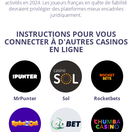
activités en 2024. Les joueurs français en quête de fiabilité
devraient privilégier des plateformes mieux encadrées
juridiquement.
INSTRUCTIONS POUR VOUS
CONNECTER À D'AUTRES CASINOS
EN LIGNE
MrPunter
Sol
Rocketbets