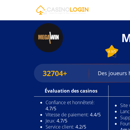
M
4.9/5
32704+
Des joueurs 
Évaluation des casinos
Confiance et honnêteté:
Site
4.7/5
Lanc
Vitesse de paiement:
4.4/5
Supp
Jeux:
4.7/5
Four
Service client:
4.2/5
Amat