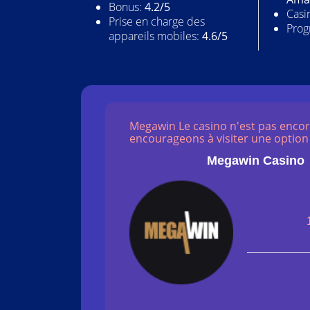
Bonus:
4.2/5
Casi
Prise en charge des
Prog
appareils mobiles:
4.6/5
Megawin Le casino n'est pas encor
encourageons à visiter une option 
Megawin Casino