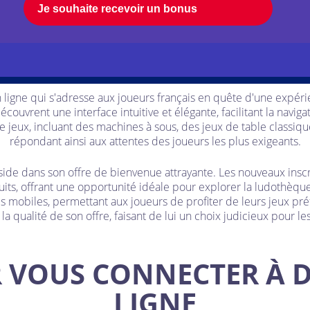
Je souhaite recevoir un bonus
ligne qui s'adresse aux joueurs français en quête d'une expéri
ouvrent une interface intuitive et élégante, facilitant la naviga
 jeux, incluant des machines à sous, des jeux de table classique
répondant ainsi aux attentes des joueurs les plus exigeants.​
side dans son offre de bienvenue attrayante. Les nouveaux insc
ts, offrant une opportunité idéale pour explorer la ludothèque
ls mobiles, permettant aux joueurs de profiter de leurs jeux
 la qualité de son offre, faisant de lui un choix judicieux pour l
 VOUS CONNECTER À D
LIGNE