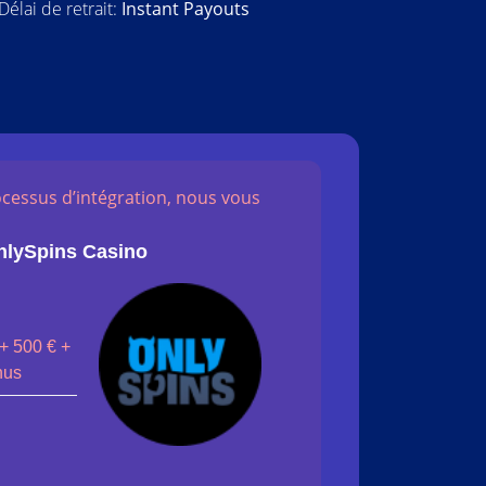
Délai de retrait:
Instant Payouts
cessus d’intégration, nous vous
nlySpins Casino
 + 500 € +
nus