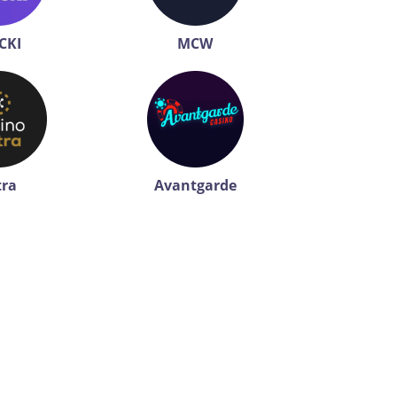
CKI
MCW
tra
Avantgarde