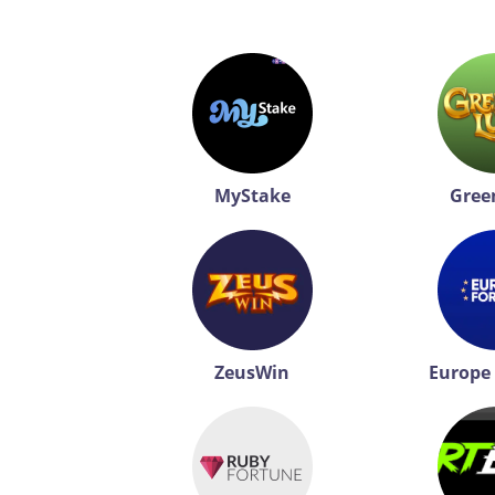
MyStake
Gree
ZeusWin
Europe