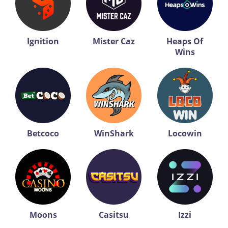
Ignition
Mister Caz
Heaps Of
Wins
Betcoco
WinShark
Locowin
Moons
Casitsu
Izzi