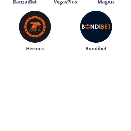
BanzaiBet
VegasPlus
Magius
Hermes
Bondibet