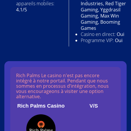
appareils mobiles:
Industries, Red Tiger
4.1/5
Gaming, Yggdrasil
Gaming, Max Win
Gaming, Booming
Games
Casino en direct:
Oui
Programme VIP:
Oui
Rich Palms Le casino n'est pas encore
intégré à notre portail. Pendant que nous
sommes en processus d’intégration, nous
vous encourageons à visiter une option
alternative.
Rich Palms Casino
On
V/S