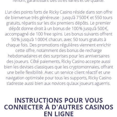
renom, garantissant des titres variés et de qualité.
L’un des points forts de Ricky Casino réside dans son offre
de bienvenue très généreuse : jusqu’à 7 500 € et 550 tours
gratuits, répartis sur les dix premiers dépôts. Le premier
dépôt donne droit à un bonus de 100 % jusqu’à 500 €,
accompagné de 100 free spins. Les bonus suivants offrent
50 % jusqu’à 1 000 € chacun, avec 50 tours gratuits à
chaque fois. Des promotions régulières viennent enrichir
cette offre, notamment des bonus de recharge
hebdomadaires et des surprises pour les anniversaires
des joueurs. Côté paiements, Ricky Casino accepte aussi
bien les devises classiques que les cryptomonnaies, offrant
une belle flexibilité. Avec un service client réactif et une
navigation optimisée pour tous les supports, Ricky Casino
s’adresse aussi bien aux novices qu’aux joueurs aguerris.
INSTRUCTIONS POUR VOUS
CONNECTER À D'AUTRES CASINOS
EN LIGNE