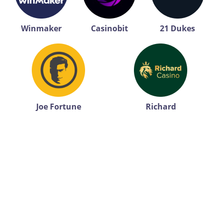
Winmaker
Casinobit
21 Dukes
Joe Fortune
Richard