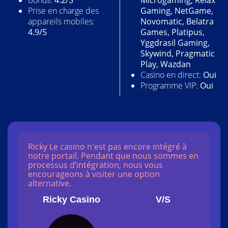
Bonus:
4.2/5
Microgaming, Relax
Prise en charge des
Gaming, NetGame,
appareils mobiles:
Novomatic, Belatra
4.9/5
Games, Platipus,
Yggdrasil Gaming,
Skywind, Pragmatic
Play, Wazdan
Casino en direct:
Oui
Programme VIP:
Oui
Ricky Le casino n'est pas encore intégré à
notre portail. Pendant que nous sommes en
processus d’intégration, nous vous
encourageons à visiter une option
alternative.
Ricky Casino
On
V/S