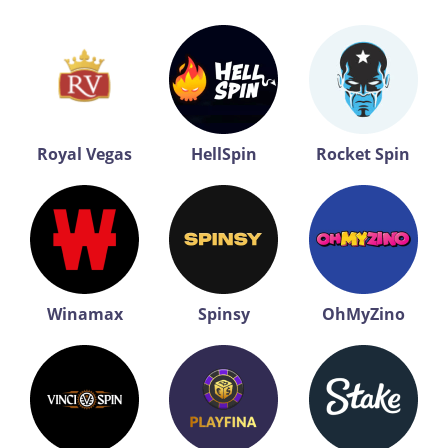
Royal Vegas
HellSpin
Rocket Spin
Winamax
Spinsy
OhMyZino