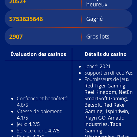
2052+
heureux
$753635646
Gagné
2907
Gros lots
Évaluation des casinos
Détails du casino
Lancé:
2021
Support en direct:
Yes
Fournisseurs de jeux:
Red Tiger Gaming,
Reel Kingdom, NetEnt,
Confiance et honnêteté:
SmartSoft Gaming,
4.6/5
Betsoft, Red Rake
Vitesse de paiement:
Gaming, 1spin4win,
4.1/5
Playn GO, Amatic
Jeux:
4.2/5
Industries, Tada
Service client:
4.7/5
Gaming,