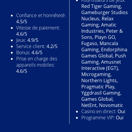
Fournisseurs de jeux:
Red Tiger Gaming,
Gameburger Studios,
Confiance et honnêteté:
Nucleus, Relax
4.5/5
Gaming, Amatic
Vitesse de paiement:
Industries, Peter &
4.6/5
Sons, Playn GO,
Jeux:
4.9/5
Fugaso, Mancala
Service client:
4.2/5
Gaming, Endorphina,
Bonus:
4.6/5
Games Global, Push
Prise en charge des
Gaming, Amusnet
appareils mobiles:
Interactive (EGT),
4.6/5
Microgaming,
Northern Lights,
Pragmatic Play,
Yggdrasil Gaming,
Games Global,
NetEnt, Novomatic
Casino en direct:
Oui
Programme VIP:
Oui