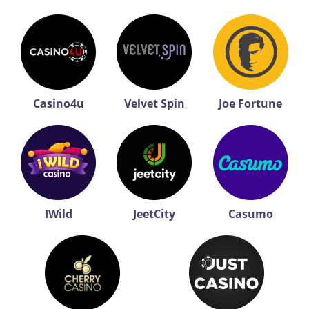
Casino4u
Velvet Spin
Joe Fortune
IWild
JeetCity
Casumo