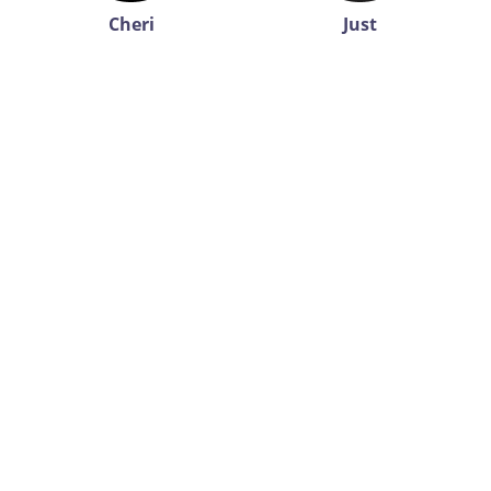
Cheri
Just
Classement des casinos en ligne. Tous
droits réservés, toutes les informations
sont publiques. Pour toute question