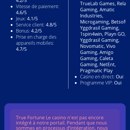
4.2/5
TrueLab Games, Relax
Vitesse de paiement:
Gaming, Amatic
4.6/5
Industries,
Jeux:
4.1/5
Microgaming, Betsoft,
Service client:
4.8/5
Yggdrasil Gaming,
Bonus:
4.2/5
1spin4win, Playn GO,
Prise en charge des
Yggdrasil Gaming,
appareils mobiles:
Novomatic, Vivo
4.7/5
Gaming, Amigo
Gaming, Caleta
Gaming, NetEnt,
Pragmatic Play
Casino en direct:
Oui
Programme VIP:
Oui
True Fortune Le casino n'est pas encore
intégré à notre portail. Pendant que nous
sommes en processus d’intégration, nous