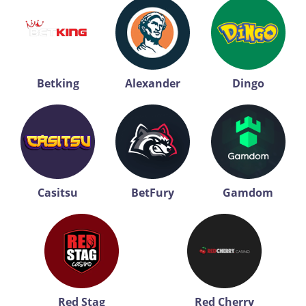
Betking
Alexander
Dingo
Casitsu
BetFury
Gamdom
Red Stag
Red Cherry