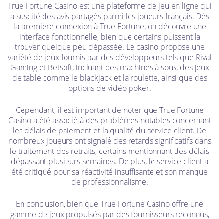
True Fortune Casino est une plateforme de jeu en ligne qui
a suscité des avis partagés parmi les joueurs français. Dès
la première connexion à True Fortune, on découvre une
interface fonctionnelle, bien que certains puissent la
trouver quelque peu dépassée. Le casino propose une
variété de jeux fournis par des développeurs tels que Rival
Gaming et Betsoft, incluant des machines à sous, des jeux
de table comme le blackjack et la roulette, ainsi que des
options de vidéo poker.
Cependant, il est important de noter que True Fortune
Casino a été associé à des problèmes notables concernant
les délais de paiement et la qualité du service client. De
nombreux joueurs ont signalé des retards significatifs dans
le traitement des retraits, certains mentionnant des délais
dépassant plusieurs semaines. De plus, le service client a
été critiqué pour sa réactivité insuffisante et son manque
de professionnalisme.
En conclusion, bien que True Fortune Casino offre une
gamme de jeux propulsés par des fournisseurs reconnus,