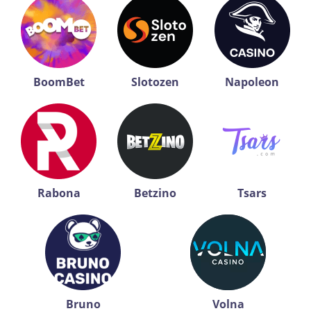
BoomBet
Slotozen
Napoleon
Rabona
Betzino
Tsars
Bruno
Volna