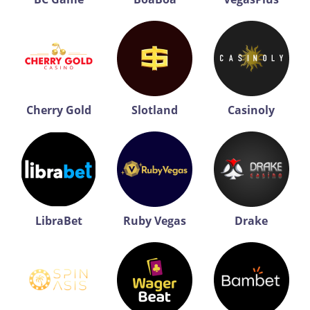
Cherry Gold
Slotland
Casinoly
LibraBet
Ruby Vegas
Drake