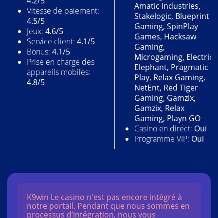
4.2/5
Amatic Industries,
Vitesse de paiement:
Stakelogic, Blueprint
4.5/5
Gaming, SpinPlay
Jeux:
4.6/5
Games, Hacksaw
Service client:
4.1/5
Gaming,
Bonus:
4.1/5
Microgaming, Electric
Prise en charge des
Elephant, Pragmatic
appareils mobiles:
Play, Relax Gaming,
4.8/5
NetEnt, Red Tiger
Gaming, Gamzix,
Gamzix, Relax
Gaming, Playn GO
Casino en direct:
Oui
Programme VIP:
Oui
K9win Le casino n'est pas encore intégré à
notre portail. Pendant que nous sommes en
processus d’intégration, nous vous