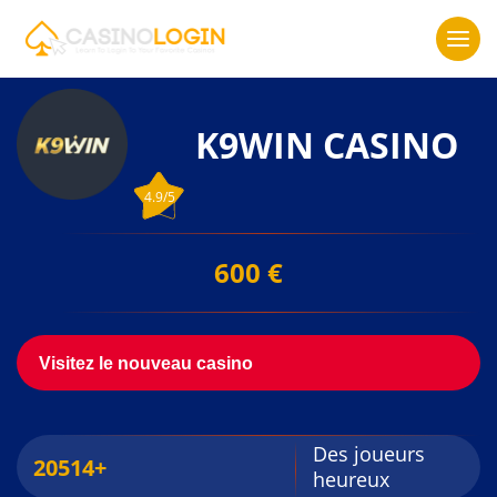
K9WIN CASINO
4.9/5
600 €
Visitez le nouveau casino
Des joueurs
20514+
heureux