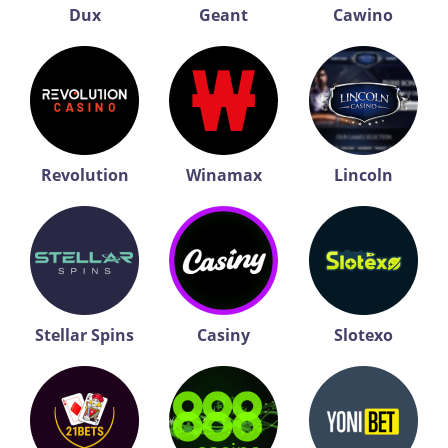
Dux
Geant
Cawino
Revolution
Winamax
Lincoln
Stellar Spins
Casiny
Slotexo