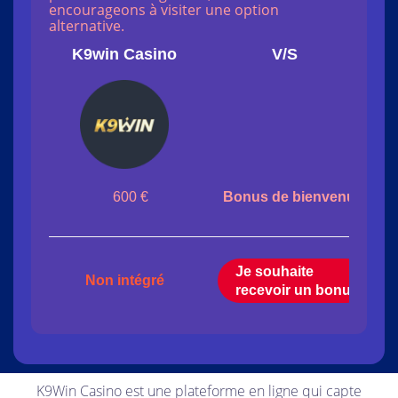
encourageons à visiter une option
alternative.
K9win Casino
On
V/S
600 €
Bonus de bienvenue
200
Je souhaite
Non intégré
recevoir un bonus
K9Win Casino est une plateforme en ligne qui capte