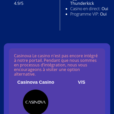
4.9/5
Thunderkick
Casino en direct:
Oui
Programme VIP:
Oui
Casinova Le casino n'est pas encore intégré
à notre portail. Pendant que nous sommes
en processus d’intégration, nous vous
encourageons à visiter une option
alternative.
Casinova Casino
On
V/S