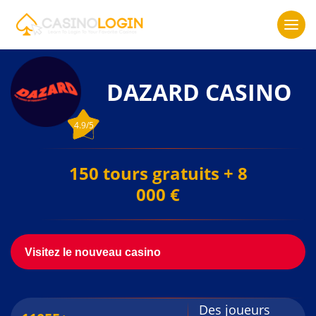
DAZARD CASINO
4.9/5
150 tours gratuits + 8
000 €
Visitez le nouveau casino
Des joueurs