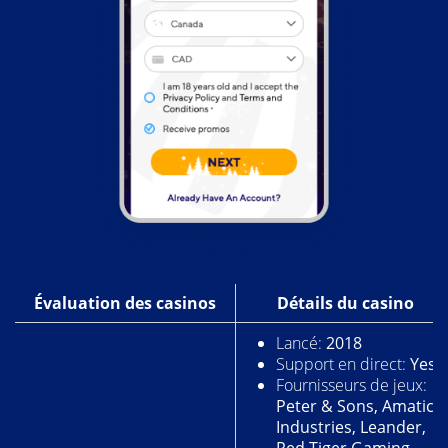
Évaluation des casinos
Détails du casino
Lancé:
2018
Support en direct:
Yes
Fournisseurs de jeux:
Peter & Sons, Amatic
Industries, Leander,