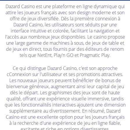
Dazard Casino est une plateforme en ligne dynamique qui
attire les joueurs français avec son design moderne et son
offre de jeux diversifiée. Dès la première connexion à
Dazard Casino, les utilisateurs sont séduits par une
interface intuitive et colorée, facilitant la navigation et
l'accès aux nombreux jeux disponibles. Le casino propose
une large gamme de machines à sous, de jeux de table et
de jeux en direct, tous fournis par des éditeurs de renom
tels que NetEnt, Play'n GO et Pragmatic Play.
Ce qui distingue Dazard Casino, c'est son approche
cConnexion sur l'utilisateur et ses promotions attractives.
Les nouveaux joueurs peuvent bénéficier de bonus de
bienvenue généreux, augmentant ainsi leur capital de jeu
dès le départ. Les graphismes des jeux sont de haute
qualité, offrant une expérience visuelle immersive, tandis
que les fonctionnalités interactives ajoutent une dimension
supplémentaire au divertissement. En résumé, Dazard
Casino est une excellente option pour les joueurs français
à la recherche d'une expérience de jeu en ligne fiable,
excitante et riche en options divertissantes.