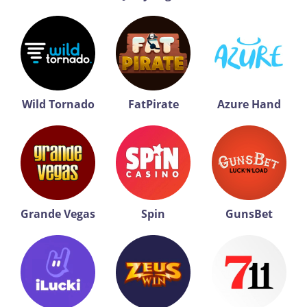
Wild Tornado
FatPirate
Azure Hand
Grande Vegas
Spin
GunsBet