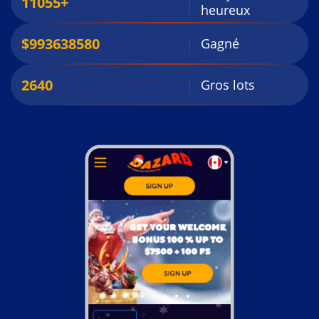
11055+
heureux
$993638580
Gagné
2640
Gros lots