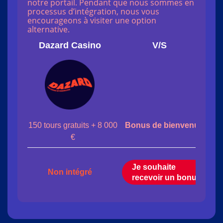
notre portail. Pendant que nous sommes en
processus d’intégration, nous vous
encourageons à visiter une option
alternative.
Dazard Casino
On
V/S
150 tours gratuits + 8 000
Bonus de bienvenue
200
€
Je souhaite
Non intégré
recevoir un bonus