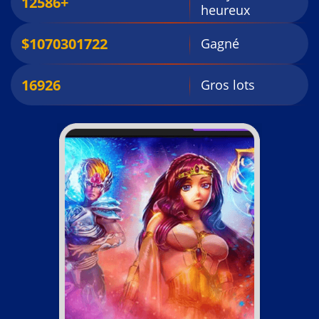
12586+
heureux
$1070301722
Gagné
16926
Gros lots