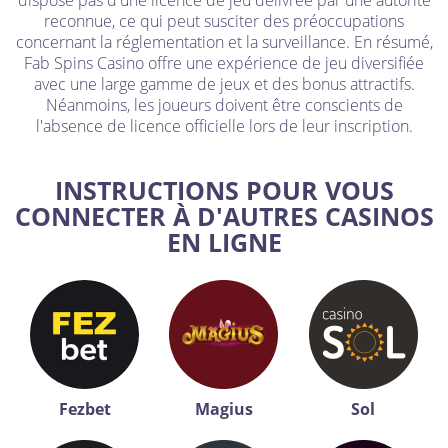
dispose pas d'une licence de jeu délivrée par une autorité
reconnue, ce qui peut susciter des préoccupations
concernant la réglementation et la surveillance.​ En résumé,
Fab Spins Casino offre une expérience de jeu diversifiée
avec une large gamme de jeux et des bonus attractifs.
Néanmoins, les joueurs doivent être conscients de
l'absence de licence officielle lors de leur inscription.
INSTRUCTIONS POUR VOUS
CONNECTER À D'AUTRES CASINOS
EN LIGNE
Fezbet
Magius
Sol