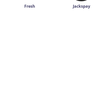
Fresh
Jackspay
Classement des casinos en ligne. Tous
droits réservés, toutes les informations
sont publiques. Pour toute question