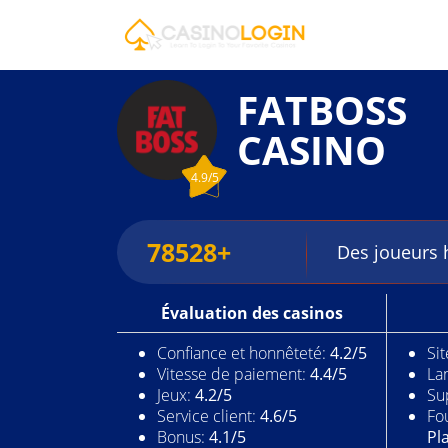
FATBOSS
CASINO
4.9/5
78528+
Des joueurs 
Évaluation des casinos
Confiance et honnêteté:
4.2/5
Si
Vitesse de paiement:
4.4/5
La
Jeux:
4.2/5
Su
Service client:
4.6/5
Fo
Bonus:
4.1/5
Pl