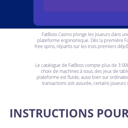
FatBoss Casino plonge les joueurs dans une
plateforme ergonomique. Dès la première Fat
free spins, répartis sur les trois premiers d
Le catalogue de FatBoss compte plus de 3 000 
choix de machines à sous, des jeux de table
plateforme est fluide, aussi bien sur ordinat
transactions soit assurée, certains joueurs 
INSTRUCTIONS POUR