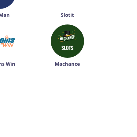
tMan
Slotit
ins Win
Machance