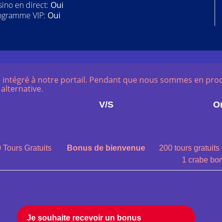
sino en direct:
Oui
ogramme VIP:
Oui
e intégré à notre portail. Pendant que nous sommes en proc
alternative.
O
V/S
 Tours Gratuits
Bonus de bienvenue
200 tours gratuits
1 crabe bo
Je souhaite recevoir un bonus