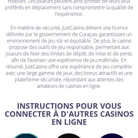
mobiles. Les joueurs peuvent ainsi profiter de leurs jeux
préférés en déplacement sans compromettre la qualité de
l'expérience.
En matière de sécurité, JustCasino détient une licence
délivrée par le gouvernement de Curaçao, garantissant un
environnement de jeu sûr et équitable. De plus, le casino
propose des outils de jeu responsable, permettant aux
joueurs de fixer des limites de dépôt, de mise et de perte,
afin de favoriser une expérience de jeu maîtrisée. En
résumé, JustCasino offre une expérience de jeu complète
avec une large gamme de jeux, des bonus attractifs et une
plateforme sécurisée, répondant aux attentes des
amateurs de casinos en ligne.
INSTRUCTIONS POUR VOUS
CONNECTER À D'AUTRES CASINOS
EN LIGNE