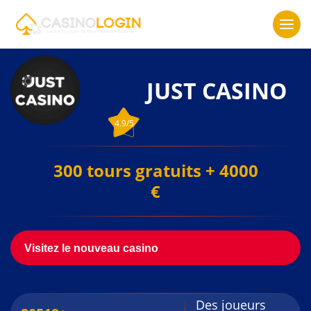
JUST CASINO
4.9/5
300 tours gratuits + 4000
€
Visitez le nouveau casino
Des joueurs