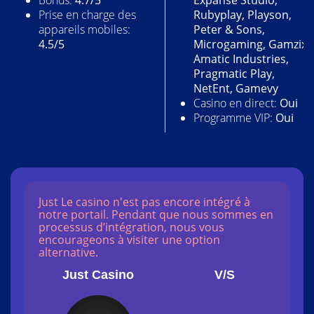
Bonus:
4.7/5
Expanse Studio,
Prise en charge des
Rubyplay, Playson,
appareils mobiles:
Peter & Sons,
4.5/5
Microgaming, Gamzix,
Amatic Industries,
Pragmatic Play,
NetEnt, Gamevy
Casino en direct:
Oui
Programme VIP:
Oui
Just Le casino n'est pas encore intégré à
notre portail. Pendant que nous sommes en
processus d’intégration, nous vous
encourageons à visiter une option
alternative.
Just Casino
On
V/S