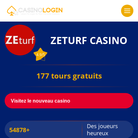
ZETURF CASINO
4.9/5
177 tours gratuits
Visitez le nouveau casino
Des joueurs
54878+
heureux