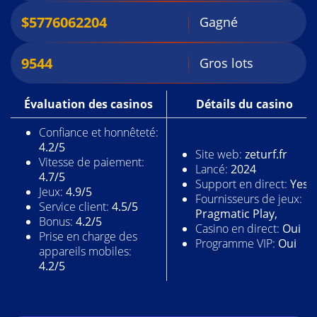
$5776062204
Gagné
9544
Gros lots
Évaluation des casinos
Détails du casino
Confiance et honnêteté:
4.2/5
Site web:
zeturf.fr
Vitesse de paiement:
Lancé:
2024
4.7/5
Support en direct:
Yes
Jeux:
4.9/5
Fournisseurs de jeux:
Service client:
4.5/5
Pragmatic Play,
Bonus:
4.2/5
Casino en direct:
Oui
Prise en charge des
Programme VIP:
Oui
appareils mobiles:
4.2/5