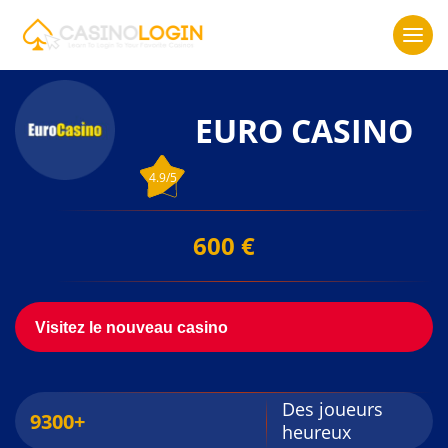
EURO CASINO
4.9/5
600 €
Visitez le nouveau casino
Des joueurs
9300+
heureux