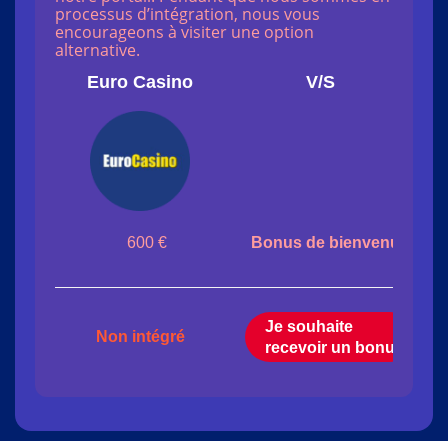
processus d’intégration, nous vous
encourageons à visiter une option
alternative.
Euro Casino
On
V/S
600 €
Bonus de bienvenue
200
Je souhaite
Non intégré
recevoir un bonus