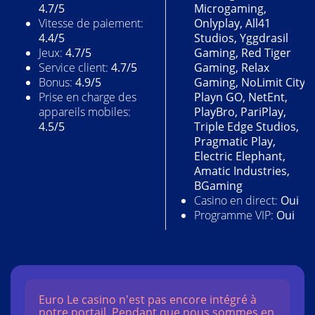
4.7/5
Microgaming,
Vitesse de paiement:
Onlyplay, All41
4.4/5
Studios, Yggdrasil
Jeux:
4.7/5
Gaming, Red Tiger
Service client:
4.7/5
Gaming, Relax
Bonus:
4.9/5
Gaming, NoLimit City,
Prise en charge des
Playn GO, NetEnt,
appareils mobiles:
PlayBro, PariPlay,
4.5/5
Triple Edge Studios,
Pragmatic Play,
Electric Elephant,
Amatic Industries,
BGaming
Casino en direct:
Oui
Programme VIP:
Oui
Euro Le casino n'est pas encore intégré à
notre portail. Pendant que nous sommes en