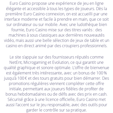
Euro Casino propose une expérience de jeu en ligne
élégante et accessible à tous les types de joueurs. Dès la
première Euro Casino connexion, on est accueilli par une
interface moderne et facile à prendre en main, que ce soit
sur ordinateur ou sur mobile. Avec une ludothèque bien
fournie, Euro Casino mise sur des titres variés : des
machines à sous classiques aux dernières nouveautés
vidéo, mais aussi une belle sélection de jeux de table et un
casino en direct animé par des croupiers professionnels.
Le site s’appuie sur des fournisseurs réputés comme
NetEnt, Microgaming et Evolution, ce qui garantit une
qualité graphique et sonore optimale. L’offre de bienvenue
est également très intéressante, avec un bonus de 100 %
jusqu’à 100 € et des tours gratuits pour bien démarrer. Des
promotions régulières viennent compléter cette offre
initiale, permettant aux joueurs fidèles de profiter de
bonus hebdomadaires ou de défis avec des prix en cash.
Sécurisé grâce à une licence officielle, Euro Casino met
aussi l’accent sur le jeu responsable, avec des outils pour
garder le contrôle sur sa pratique.