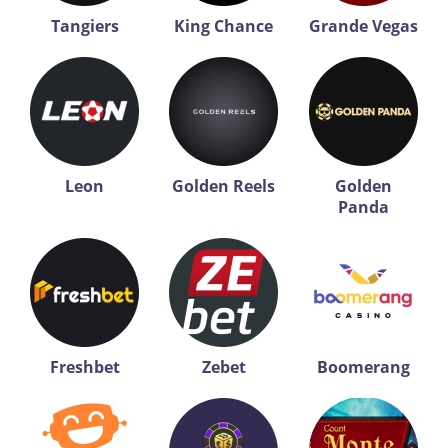
Tangiers
King Chance
Grande Vegas
Leon
Golden Reels
Golden
Panda
Freshbet
Zebet
Boomerang