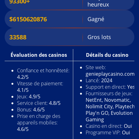
93300+
heureux
$6150620876
Gagné
33588
Gros lots
Évaluation des casinos
Détails du casino
Site web:
Confiance et honnêteté:
genieplaycasino.com
4.2/5
Lancé:
2024
Vitesse de paiement:
Support en direct:
Yes
4.1/5
Fournisseurs de jeux:
Jeux:
4.9/5
NetEnt, Novomatic,
Service client:
4.8/5
Nolimit City, Playtech,
Bonus:
4.6/5
Play'n GO, Evolution
Prise en charge des
Gaming
appareils mobiles:
Casino en direct:
Oui
4.6/5
Programme VIP:
Oui