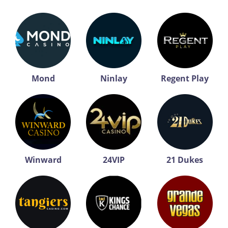
Mond
Ninlay
Regent Play
Winward
24VIP
21 Dukes