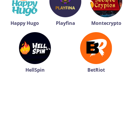
Happy Hugo
Playfina
Montecrypto
HellSpin
BetRiot