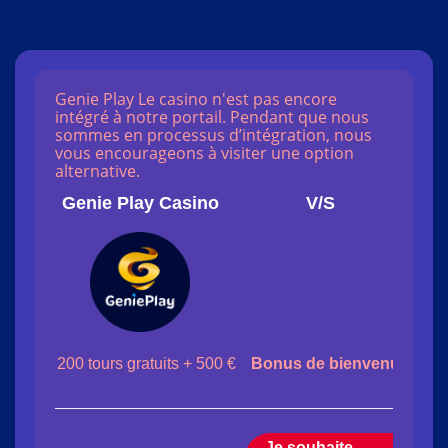
Genie Play Le casino n'est pas encore
intégré à notre portail. Pendant que nous
sommes en processus d’intégration, nous
vous encourageons à visiter une option
alternative.
Genie Play Casino
On
V/S
200 tours gratuits + 500 €
Bonus de bienvenue
200
Je souhaite