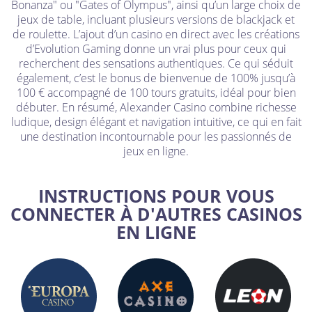
Bonanza" ou "Gates of Olympus", ainsi qu’un large choix de
jeux de table, incluant plusieurs versions de blackjack et
de roulette. L’ajout d’un casino en direct avec les créations
d’Evolution Gaming donne un vrai plus pour ceux qui
recherchent des sensations authentiques. Ce qui séduit
également, c’est le bonus de bienvenue de 100% jusqu’à
100 € accompagné de 100 tours gratuits, idéal pour bien
débuter. En résumé, Alexander Casino combine richesse
ludique, design élégant et navigation intuitive, ce qui en fait
une destination incontournable pour les passionnés de
jeux en ligne.
INSTRUCTIONS POUR VOUS
CONNECTER À D'AUTRES CASINOS
EN LIGNE