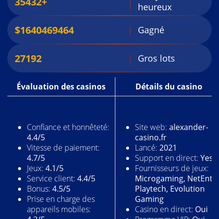
35432+
heureux
$1640469464
Gagné
27192
Gros lots
Évaluation des casinos
Détails du casino
Confiance et honnêteté:
Site web:
alexander-
4.4/5
casino.fr
Vitesse de paiement:
Lancé:
2021
4.7/5
Support en direct:
Yes
Jeux:
4.1/5
Fournisseurs de jeux:
Service client:
4.4/5
Microgaming, NetEnt,
Bonus:
4.5/5
Playtech, Evolution
Prise en charge des
Gaming
appareils mobiles:
Casino en direct:
Oui