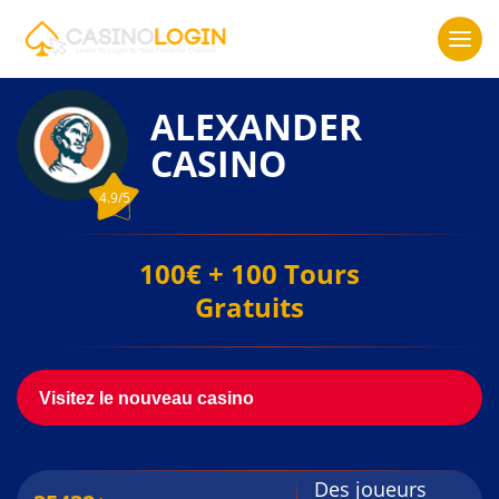
ALEXANDER
CASINO
4.9/5
100€ + 100 Tours
Gratuits
Visitez le nouveau casino
Des joueurs