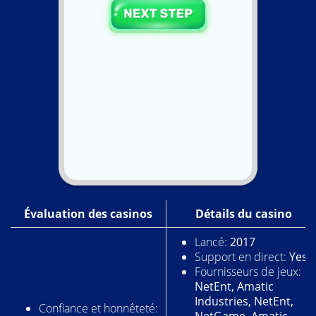
Évaluation des casinos
Détails du casino
Lancé:
2017
Support en direct:
Yes
Fournisseurs de jeux:
NetEnt, Amatic
Industries, NetEnt,
Confiance et honnêteté: